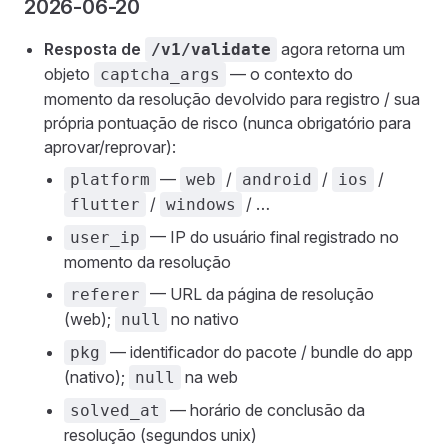
2026-06-20
Resposta de
agora retorna um
/v1/validate
objeto
— o contexto do
captcha_args
momento da resolução devolvido para registro / sua
própria pontuação de risco (nunca obrigatório para
aprovar/reprovar):
—
/
/
/
platform
web
android
ios
/
/ …
flutter
windows
— IP do usuário final registrado no
user_ip
momento da resolução
— URL da página de resolução
referer
(web);
no nativo
null
— identificador do pacote / bundle do app
pkg
(nativo);
na web
null
— horário de conclusão da
solved_at
resolução (segundos unix)