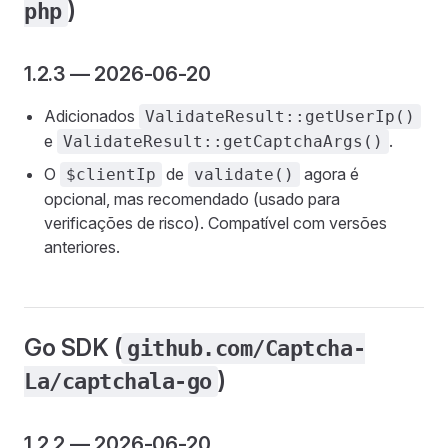
)
php
1.2.3 — 2026-06-20
Adicionados
ValidateResult::getUserIp()
e
.
ValidateResult::getCaptchaArgs()
O
de
agora é
$clientIp
validate()
opcional, mas recomendado (usado para
verificações de risco). Compatível com versões
anteriores.
Go SDK (
github.com/Captcha-
)
La/captchala-go
1.2.2 — 2026-06-20