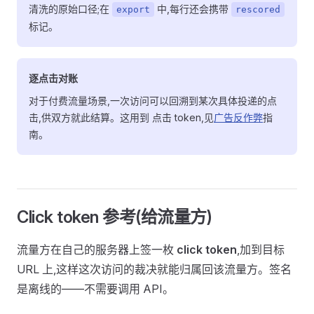
清洗的原始口径;在
中,每行还会携带
export
rescored
标记。
逐点击对账
对于付费流量场景,一次访问可以回溯到某次具体投递的点
击,供双方就此结算。这用到 点击 token,见
广告反作弊
指
南。
Click token 参考(给流量方)
流量方在自己的服务器上签一枚
click token
,加到目标
URL 上,这样这次访问的裁决就能归属回该流量方。签名
是离线的——不需要调用 API。