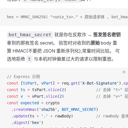
hex = HMAC_SHA256( "<unix_ts>." + 原始请求体 , bot_hma
就是你在反欺诈 →
签发签名密钥
bot_hmac_secret
拿到的那枚签名 secret。 验签时对收到的
原始
body 重
算 HMAC(不要把 JSON 重新序列化),常量时间比较。 可
选地拒绝
与本机时钟偏差过大的请求以限制重放。
t
js
// Express 示例
const
 [
tsPart
, 
vPart
] 
=
 req.
get
(
'X-Bot-Signature'
).
sp
const
 ts
 =
 tsPart.
slice
(
2
)             
// 去掉 "t=" 
const
 v
  =
 vPart.
slice
(
2
)              
// 去掉 "v=" 
const
 expected
 =
 crypto
  .
createHmac
(
'sha256'
, 
BOT_HMAC_SECRET
)
  .
update
(ts 
+
 '.'
 +
 rawBody)          
// rawBody
  .
digest
(
'hex'
)