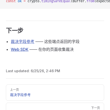
const
 ok
 =
 crypto.
timingSafeEqual
(Buffer.
from
(expecte
下一步
裁决字段参考
—— 这些端点返回的字段
Web SDK
—— 在你的页面收集裁决
Last updated:
6/25/26, 2:46 PM
Pager
上一页
裁决字段参考
下一页