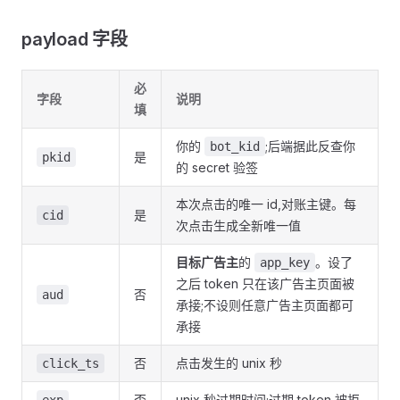
payload 字段
必
字段
说明
填
你的
;后端据此反查你
bot_kid
是
pkid
的 secret 验签
本次点击的唯一 id,对账主键。每
是
cid
次点击生成全新唯一值
目标广告主
的
。设了
app_key
之后 token 只在该广告主页面被
否
aud
承接;不设则任意广告主页面都可
承接
否
点击发生的 unix 秒
click_ts
否
unix 秒过期时间;过期 token 被拒