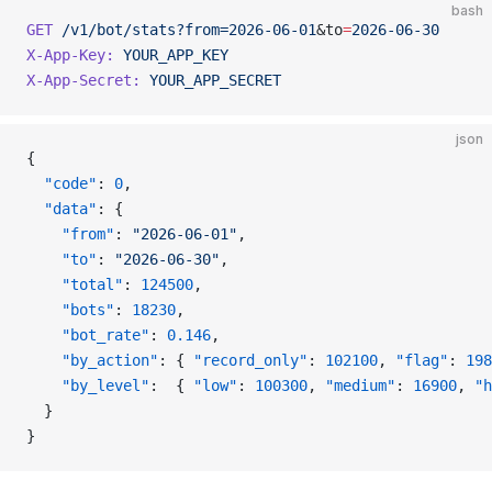
bash
GET
 /v1/bot/stats?from=2026-06-01
&to
=
2026-06-30
X-App-Key:
 YOUR_APP_KEY
X-App-Secret:
 YOUR_APP_SECRET
json
{
  "code"
: 
0
,
  "data"
: {
    "from"
: 
"2026-06-01"
,
    "to"
: 
"2026-06-30"
,
    "total"
: 
124500
,
    "bots"
: 
18230
,
    "bot_rate"
: 
0.146
,
    "by_action"
: { 
"record_only"
: 
102100
, 
"flag"
: 
198
    "by_level"
:  { 
"low"
: 
100300
, 
"medium"
: 
16900
, 
"h
  }
}