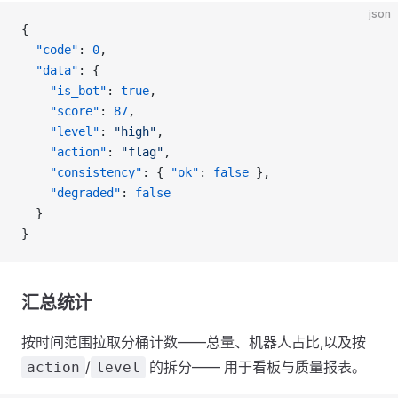
json
{
  "code"
: 
0
,
  "data"
: {
    "is_bot"
: 
true
,
    "score"
: 
87
,
    "level"
: 
"high"
,
    "action"
: 
"flag"
,
    "consistency"
: { 
"ok"
: 
false
 },
    "degraded"
: 
false
  }
}
汇总统计
按时间范围拉取分桶计数——总量、机器人占比,以及按
/
的拆分—— 用于看板与质量报表。
action
level