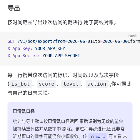
导出
按时间范围导出逐次访问的裁决行,用于离线对账。
bash
GET
 /v1/bot/export?from=2026-06-01
&to
=
2026-06-30
&form
X-App-Key:
 YOUR_APP_KEY
X-App-Secret:
 YOUR_APP_SECRET
每一行携带该次访问的标识、时间戳,以及裁决字段
(
、
、
、
),你可据此
is_bot
score
level
action
与自己的日志关联。
已清洗口径
统计与导出默认按
已清洗
口径返回:事后识别为无效的量会
被持续重评估并从数字中 剔除。该过程异步进行,因此非常
近期窗口的数字可能仍会小幅收敛。传
可查看 未
?raw=1