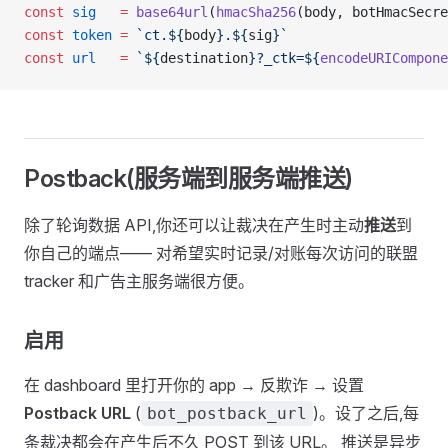
const
 sig
   =
 base64url
(
hmacSha256
(body, botHmacSecre
const
 token
 =
 `ct.${
body
}.${
sig
}`
const
 url
   =
 `${
destination
}?_ctk=${
encodeURICompone
Postback(服务端到服务端推送)
除了轮询数据 API,你还可以让裁决在产生时主动
推送
到
你自己的端点—— 对希望实时记录/对账每次访问的联盟
tracker 和广告主服务端很方便。
启用
在 dashboard 里打开你的 app → 反欺诈 → 设置
Postback URL
(
)。设了之后,每
bot_postback_url
条裁决都会在产生后不久 POST 到该 URL。 推送是异步