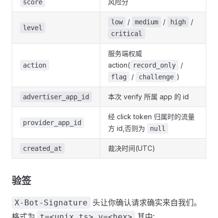
风险分
score
/
/
/
low
medium
high
level
critical
服务端权威
action(
/
action
record_only
/
)
flag
challenge
本次 verify 所属 app 的 id
advertiser_app_id
经 click token 归属时的流量
provider_app_id
方 id,否则为
null
裁决时间(UTC)
created_at
验签
头让你确认请求确实来自我们。
X-Bot-Signature
格式为
,其中:
t=<unix_ts>,v=<hex>