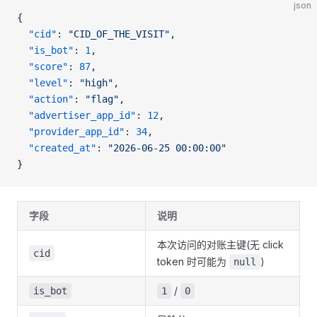
json
{
  "cid"
: 
"CID_OF_THE_VISIT"
,
  "is_bot"
: 
1
,
  "score"
: 
87
,
  "level"
: 
"high"
,
  "action"
: 
"flag"
,
  "advertiser_app_id"
: 
12
,
  "provider_app_id"
: 
34
,
  "created_at"
: 
"2026-06-25 00:00:00"
}
字段
说明
本次访问的对账主键(无 click
cid
token 时可能为
)
null
/
is_bot
1
0