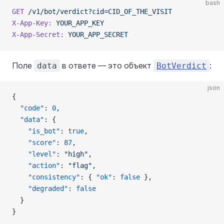
bash
GET
 /v1/bot/verdict?cid=CID_OF_THE_VISIT
X-App-Key:
 YOUR_APP_KEY
X-App-Secret:
 YOUR_APP_SECRET
Поле
в ответе — это объект
:
data
BotVerdict
json
{
  "code"
: 
0
,
  "data"
: {
    "is_bot"
: 
true
,
    "score"
: 
87
,
    "level"
: 
"high"
,
    "action"
: 
"flag"
,
    "consistency"
: { 
"ok"
: 
false
 },
    "degraded"
: 
false
  }
}