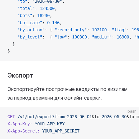
    "to"
: 
"2026-06-30"
,
    "total"
: 
124500
,
    "bots"
: 
18230
,
    "bot_rate"
: 
0.146
,
    "by_action"
: { 
"record_only"
: 
102100
, 
"flag"
: 
198
    "by_level"
:  { 
"low"
: 
100300
, 
"medium"
: 
16900
, 
"h
  }
}
Экспорт
Экспортируйте построчные вердикты по визитам
за период времени для офлайн-сверки.
bash
GET
 /v1/bot/export?from=2026-06-01
&to
=
2026-06-30
&form
X-App-Key:
 YOUR_APP_KEY
X-App-Secret:
 YOUR_APP_SECRET