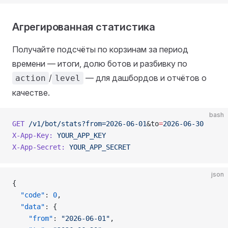
Агрегированная статистика
Получайте подсчёты по корзинам за период
времени — итоги, долю ботов и разбивку по
/
— для дашбордов и отчётов о
action
level
качестве.
bash
GET
 /v1/bot/stats?from=2026-06-01
&to
=
2026-06-30
X-App-Key:
 YOUR_APP_KEY
X-App-Secret:
 YOUR_APP_SECRET
json
{
  "code"
: 
0
,
  "data"
: {
    "from"
: 
"2026-06-01"
,