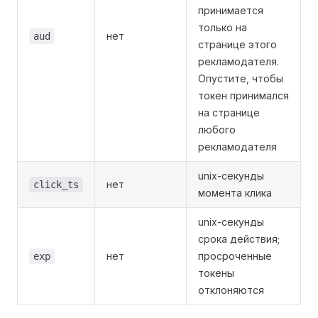
принимается
только на
нет
aud
странице этого
рекламодателя.
Опустите, чтобы
токен принимался
на странице
любого
рекламодателя
unix-секунды
нет
click_ts
момента клика
unix-секунды
срока действия;
нет
просроченные
exp
токены
отклоняются