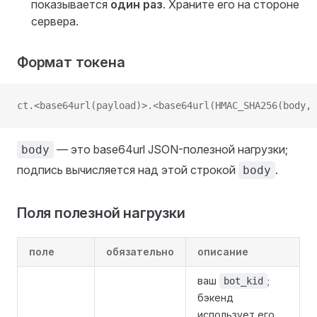
показывается
один раз
. Храните его на стороне
сервера.
Формат токена
ct.<base64url(payload)>.<base64url(HMAC_SHA256(body, 
— это base64url JSON-полезной нагрузки;
body
подпись вычисляется над этой строкой
.
body
Поля полезной нагрузки
поле
обязательно
описание
ваш
;
bot_kid
бэкенд
использует его