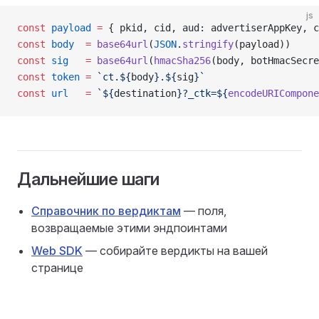
js
const
 payload
 =
 { pkid, cid, aud: advertiserAppKey, c
const
 body
  =
 base64url
(
JSON
.
stringify
(payload))
const
 sig
   =
 base64url
(
hmacSha256
(body, botHmacSecre
const
 token
 =
 `ct.${
body
}.${
sig
}`
const
 url
   =
 `${
destination
}?_ctk=${
encodeURICompone
Дальнейшие шаги
Справочник по вердиктам
— поля,
возвращаемые этими эндпоинтами
Web SDK
— собирайте вердикты на вашей
странице