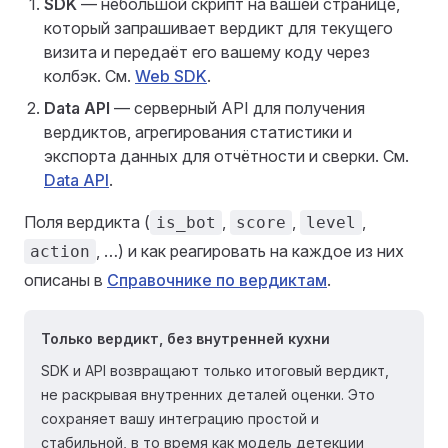
SDK
— небольшой скрипт на вашей странице,
который запрашивает вердикт для текущего
визита и передаёт его вашему коду через
колбэк. См.
Web SDK
.
Data API
— серверный API для получения
вердиктов, агрегирования статистики и
экспорта данных для отчётности и сверки. См.
Data API
.
Поля вердикта (
,
,
,
is_bot
score
level
, …) и как реагировать на каждое из них
action
описаны в
Справочнике по вердиктам
.
Только вердикт, без внутренней кухни
SDK и API возвращают только итоговый вердикт,
не раскрывая внутренних деталей оценки. Это
сохраняет вашу интеграцию простой и
стабильной, в то время как модель детекции