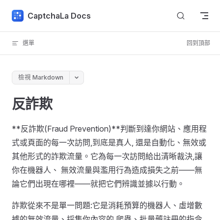
Skip to content
CaptchaLa Docs
選單
回到頂部
檢視 Markdown
反詐欺
**反詐欺(Fraud Prevention)**判斷到達你網站、應用程
式或頁面的每一次訪問,到底是真人, 還是自動化、無效或
其他形式的詐欺流量。它為每一次訪問給出清晰裁決,讓
你在機器人、 無效流量與濫用行為造成損失之前——無
論它們出現在哪裡——就把它們辨識並據以行動。
詐欺從來不是單一問題:它是消耗預算的機器人、虛增數
據的無效流量、採集你內容的 爬蟲、批量薅註冊的指令