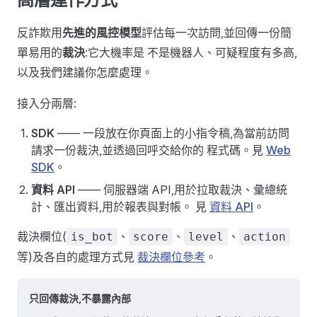
反詐欺用
先進的風控模型
評估每一次訪問,並回傳一份簡
單易用的
裁決
:它大機率是 不是機器人、可疑程度有多高,
以及我們建議你怎麼處理。
接入分兩層:
SDK
—— 一段放在你頁面上的小指令稿,為當前訪問
請求一份裁決,並透過回呼交給你的 程式碼。見
Web
SDK
。
資料 API
—— 伺服器端 API,用於拉取裁決、彙總統
計、匯出資料,用於報表與對帳。 見
資料 API
。
裁決欄位(
、
、
、
is_bot
score
level
action
等)及各自的處理方式見
裁決欄位參考
。
只回傳裁決,不暴露內部