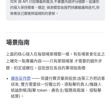
SDK 與 API 只回傳最終裁決,不暴露內部評分細節。這讓你
的接入保持簡單、穩定; 偵測模型由我們持續維護與迭代,你
無需自己跟進辨識規則的更新。
場景指南
上面的核心接入在每個場景裡都一樣。有些場景會在此之
上補充一點專屬內容——只有那個場景 才需要的額外步
驟、約定或欄位。這些放在各自的專項指南裡:
廣告反作弊
—— 保護付費流量與投放:由第三方把訪客
送來, 雙方需要就一份獨立的、逐點擊的真人/機器人
結論對帳(點擊 token、廣告主/服務商兩端、 按點擊
結算)。