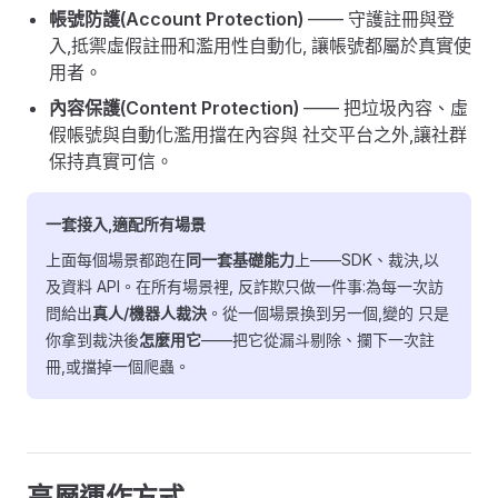
帳號防護(Account Protection)
—— 守護註冊與登
入,抵禦虛假註冊和濫用性自動化, 讓帳號都屬於真實使
用者。
內容保護(Content Protection)
—— 把垃圾內容、虛
假帳號與自動化濫用擋在內容與 社交平台之外,讓社群
保持真實可信。
一套接入,適配所有場景
上面每個場景都跑在
同一套基礎能力
上——SDK、裁決,以
及資料 API。在所有場景裡, 反詐欺只做一件事:為每一次訪
問給出
真人/機器人裁決
。從一個場景換到另一個,變的 只是
你拿到裁決後
怎麼用它
——把它從漏斗剔除、攔下一次註
冊,或擋掉一個爬蟲。
高層運作方式