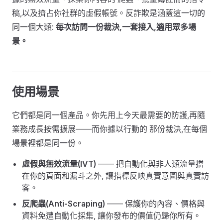
稿,以及擠占你社群的虛假帳號。反詐欺是涵蓋這一切的
同一個大類:
每次訪問一份裁決,一套接入,適用眾多場
景。
使用場景
它們都是同一個產品。你先用上今天最需要的防護,再隨
業務成長按需擴展——而你據以行動的 那份裁決,在每個
場景裡都是同一份。
虛假與無效流量(IVT)
—— 把自動化與非人類流量擋
在你的頁面和漏斗之外, 讓指標反映真實意圖與真實訪
客。
反爬蟲(Anti-Scraping)
—— 保護你的內容、價格與
資料免遭自動化採集, 讓你發布的價值仍歸你所有。