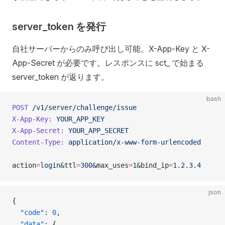
server_token を発行
自社サーバーからのみ呼び出し可能。X-App-Key と X-
App-Secret が必要です。レスポンスに sct_ で始まる
server_token が返ります。
bash
POST
 /v1/server/challenge/issue
X-App-Key:
 YOUR_APP_KEY
X-App-Secret:
 YOUR_APP_SECRET
Content-Type:
 application/x-www-form-urlencoded
action
=
login
&ttl
=
300
&max_uses
=
1
&bind_ip
=
1.2.3.4
json
{
  "code"
: 
0
,
  "data"
: {