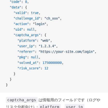
  "code"
: 
0
,
  "data"
: {
    "valid"
: 
true
,
    "challenge_id"
: 
"ch_xxx"
,
    "action"
: 
"login"
,
    "uid"
: 
null
,
    "captcha_args"
: {
      "platform"
: 
"web"
,
      "user_ip"
: 
"1.2.3.4"
,
      "referer"
: 
"https://your-site.com/login"
,
      "pkg"
: 
null
,
      "solved_at"
: 
1750000000
,
      "risk_score"
: 
12
    }
  }
}
は情報用のフィールドです（ログや
captcha_args
リスク分析向け）:
、
、
platform
user_ip