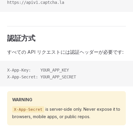
https://apiv1.captcha.la
認証方式
すべての API リクエストには認証ヘッダーが必要です:
X-App-Key:    YOUR_APP_KEY
X-App-Secret: YOUR_APP_SECRET
WARNING
is server-side only. Never expose it to
X-App-Secret
browsers, mobile apps, or public repos.