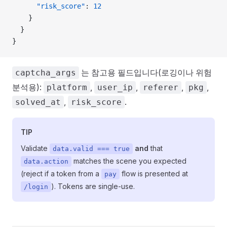
      "risk_score"
: 
12
    }
  }
}
는 참고용 필드입니다(로깅이나 위험
captcha_args
분석용):
,
,
,
,
platform
user_ip
referer
pkg
,
.
solved_at
risk_score
TIP
Validate
and
that
data.valid === true
matches the scene you expected
data.action
(reject if a token from a
flow is presented at
pay
). Tokens are single-use.
/login