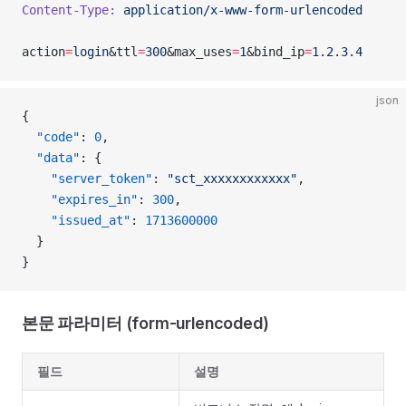
Content-Type:
 application/x-www-form-urlencoded
action
=
login
&ttl
=
300
&max_uses
=
1
&bind_ip
=
1.2.3.4
json
{
  "code"
: 
0
,
  "data"
: {
    "server_token"
: 
"sct_xxxxxxxxxxxx"
,
    "expires_in"
: 
300
,
    "issued_at"
: 
1713600000
  }
}
본문 파라미터 (form-urlencoded)
필드
설명