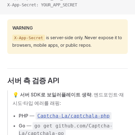
X-App-Secret: YOUR_APP_SECRET
WARNING
is server-side only. Never expose it to
X-App-Secret
browsers, mobile apps, or public repos.
서버 측 검증 API
💡
서버 SDK로 보일러플레이트 생략.
엔드포인트·재
시도·타입 에러를 래핑:
PHP
—
Captcha-La/captchala-php
Go
—
go get github.com/Captcha-
La/captchala-go